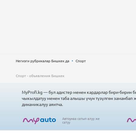
Негизги рубрикалар Бишкек да
Спорт
Спорт - объявления Бишкек
MyProfi.kg — бул адистер менен кардарлар бири-бирин б
чыкылдатуу менен таба алышы үчүн түзүлгөн заманбап 
динамикалуу аянтча.
Автоунаа сатып алуу же
сатуу