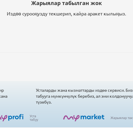
Жарыялар табылган жок
Издөө сурооңузду текшерип, кайра аракет кылыңыз.
ир
Усталарды жана кызматтарды издөө сервиси. Биз
жана
табууга мүмкүнчүлүк беребиз, ал эми колдонуучу
түзөбүз.
Уста
Жарыялар так
табуу