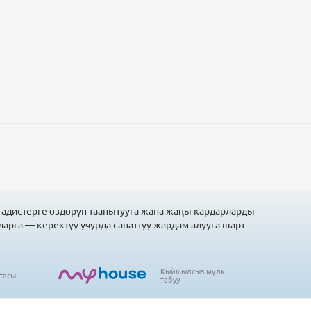
 адистерге өздөрүн таанытууга жана жаңы кардарларды
ларга — керектүү учурда сапаттуу жардам алууга шарт
Кыймылсыз мүлк
тасы
табуу