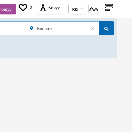
0
Кирүү
кошуу
KG