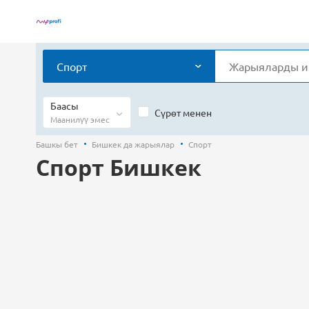
Спорт
Баасы
Сүрөт менен
Маанилүү эмес
Башкы бет
Бишкек да жарыялар
Спорт
Спорт Бишкек