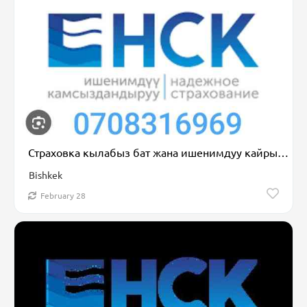
Страховка кылабыз бат жана ишенимдуу кайрыла бериниздер онлайн кылып
Bishkek
February 28