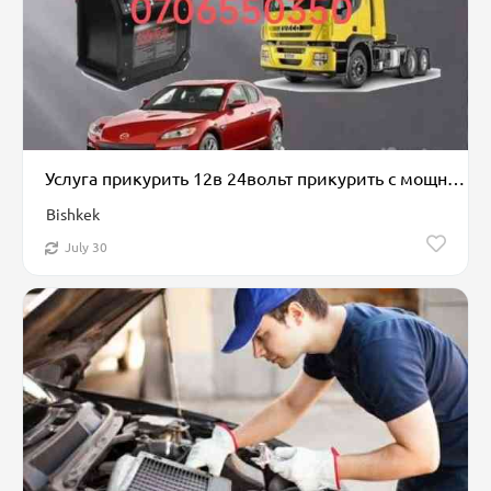
Услуга прикурить 12в 24вольт прикурить с мощным бустером быстро и
Bishkek
July 30