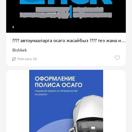
4
???? автоунааларга осаго жасайбыз ???? тез жана ишеничтуу ???? баасы
Bishkek
February 28