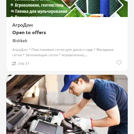
8
АгроДом
Open to offers
Bishkek
АгроДом * Пластиковые сетки для дома и сада * Фасадные
сетки * Затеняющие сетки * Агроволокно,...
July 21