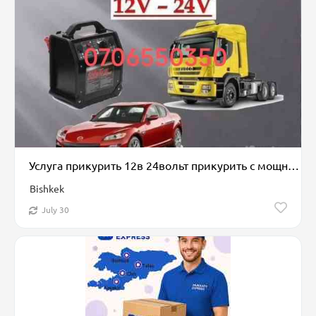
Услуга прикурить 12в 24вольт прикурить с мощным бустером быстро и
Bishkek
July 30