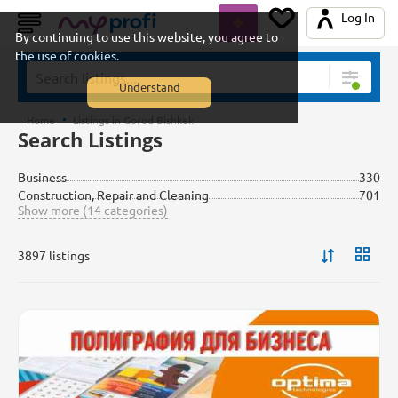
Log In
By continuing to use this website, you agree to
the use of cookies.
Understand
Home
Listings in Gorod Bishkek
Search Listings
Business
330
Construction, Repair and Cleaning
701
Show more (14 categories)
3897 listings