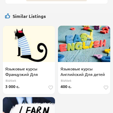
Similar Listings
Языковые курсы
Языковые курсы
Французкий Для
Английский Для детей
взрослых, Для детей
Bishkek
Bishkek
3 000 c.
400 c.