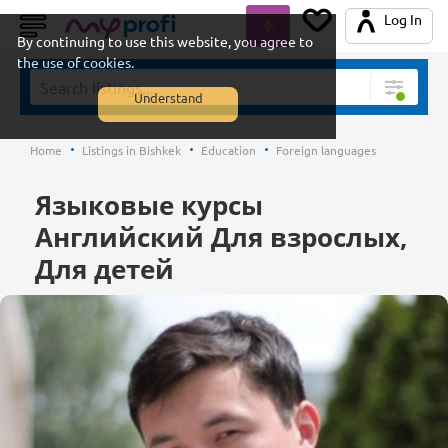
Log In
By continuing to use this website, you agree to
the use of cookies.
Understand
Home
Listings in Bishkek
Education
Foreign languages
Языковые курсы
Английский Для взрослых,
Для детей